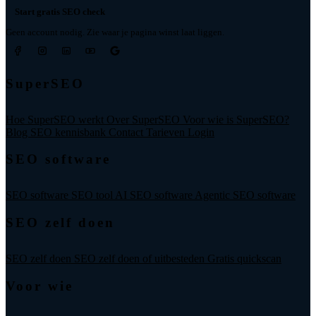
Start gratis SEO check
Geen account nodig. Zie waar je pagina winst laat liggen.
SuperSEO
Hoe SuperSEO werkt
Over SuperSEO
Voor wie is SuperSEO?
Blog
SEO kennisbank
Contact
Tarieven
Login
SEO software
SEO software
SEO tool
AI SEO software
Agentic SEO software
SEO zelf doen
SEO zelf doen
SEO zelf doen of uitbesteden
Gratis quickscan
Voor wie