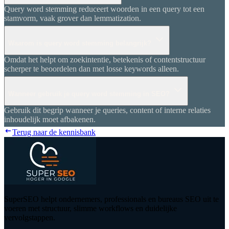
Query word stemming reduceert woorden in een query tot een
stamvorm, vaak grover dan lemmatization.
Waarom is query word stemming belangrijk?
Omdat het helpt om zoekintentie, betekenis of contentstructuur
scherper te beoordelen dan met losse keywords alleen.
Wanneer gebruik je query word stemming in SEO?
Gebruik dit begrip wanneer je queries, content of interne relaties
inhoudelijk moet afbakenen.
Terug naar de kennisbank
SuperSEO helpt ondernemers, professionals en bureaus SEO uit te
voeren met structuur, slimme workflows en duidelijke
vervolgstappen.