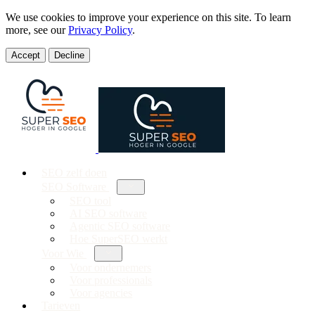
We use cookies to improve your experience on this site. To learn
more, see our
Privacy Policy
.
Accept
Decline
SEO zelf doen
SEO Software
SEO tool
AI SEO software
Agentic SEO software
Hoe SuperSEO werkt
Voor Wie
Voor ondernemers
Voor professionals
Voor agencies
Tarieven