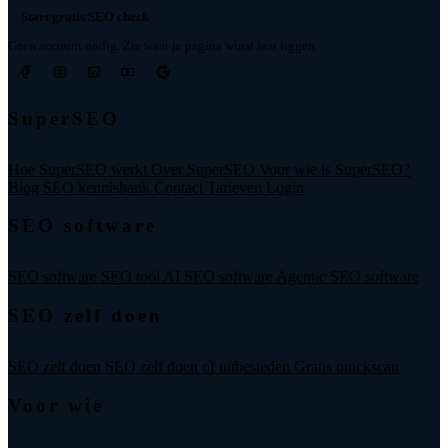
Start gratis SEO check
Geen account nodig. Zie waar je pagina winst laat liggen.
SuperSEO
Hoe SuperSEO werkt
Over SuperSEO
Voor wie is SuperSEO?
Blog
SEO kennisbank
Contact
Tarieven
Login
SEO software
SEO software
SEO tool
AI SEO software
Agentic SEO software
SEO zelf doen
SEO zelf doen
SEO zelf doen of uitbesteden
Gratis quickscan
Voor wie