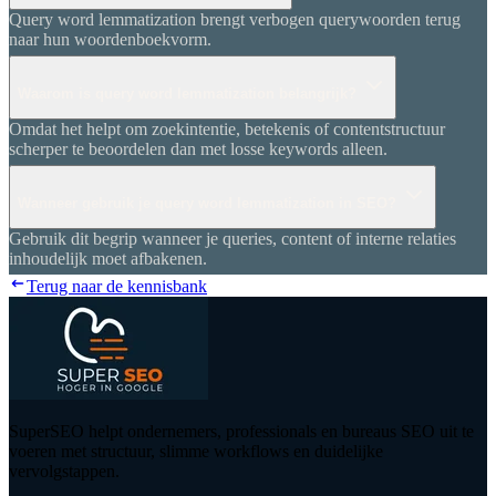
Query word lemmatization brengt verbogen querywoorden terug
naar hun woordenboekvorm.
Waarom is query word lemmatization belangrijk?
Omdat het helpt om zoekintentie, betekenis of contentstructuur
scherper te beoordelen dan met losse keywords alleen.
Wanneer gebruik je query word lemmatization in SEO?
Gebruik dit begrip wanneer je queries, content of interne relaties
inhoudelijk moet afbakenen.
Terug naar de kennisbank
SuperSEO helpt ondernemers, professionals en bureaus SEO uit te
voeren met structuur, slimme workflows en duidelijke
vervolgstappen.