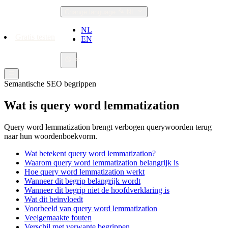
Change language
NL
NL
Gratis testen
EN
Semantische SEO begrippen
Wat is query word lemmatization
Query word lemmatization brengt verbogen querywoorden terug
naar hun woordenboekvorm.
Wat betekent query word lemmatization?
Waarom query word lemmatization belangrijk is
Hoe query word lemmatization werkt
Wanneer dit begrip belangrijk wordt
Wanneer dit begrip niet de hoofdverklaring is
Wat dit beïnvloedt
Voorbeeld van query word lemmatization
Veelgemaakte fouten
Verschil met verwante begrippen