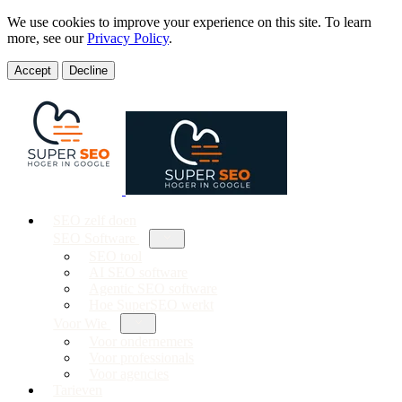
We use cookies to improve your experience on this site. To learn
more, see our
Privacy Policy
.
Accept
Decline
SEO zelf doen
SEO Software
SEO tool
AI SEO software
Agentic SEO software
Hoe SuperSEO werkt
Voor Wie
Voor ondernemers
Voor professionals
Voor agencies
Tarieven