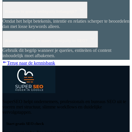
Waarom is query ambiguity belangrijk?
Omdat het helpt betekenis, intentie en relaties scherper te beoordelen
dan met losse keywords alleen.
Wanneer gebruik je query ambiguity in SEO?
Gebruik dit begrip wanneer je queries, entiteiten of content
inhoudelijk moet afbakenen.
Terug naar de kennisbank
SuperSEO helpt ondernemers, professionals en bureaus SEO uit te
voeren met structuur, slimme workflows en duidelijke
vervolgstappen.
Start gratis SEO check