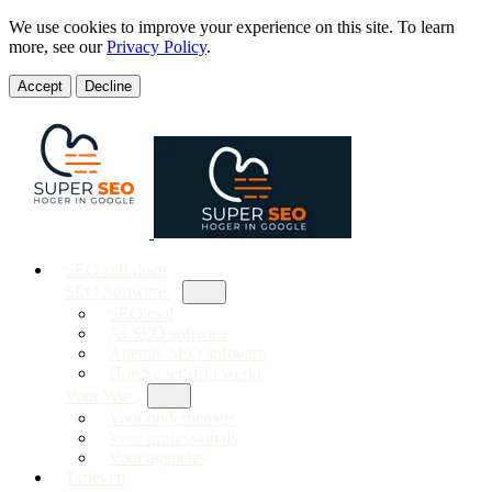
We use cookies to improve your experience on this site. To learn
more, see our
Privacy Policy
.
Accept
Decline
SEO zelf doen
SEO Software
SEO tool
AI SEO software
Agentic SEO software
Hoe SuperSEO werkt
Voor Wie
Voor ondernemers
Voor professionals
Voor agencies
Tarieven