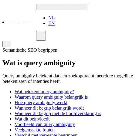
Change language
NL
NL
Gratis testen
EN
Semantische SEO begrippen
Wat is query ambiguity
Query ambiguity betekent dat een zoekopdracht meerdere mogelijke
betekenissen of intenties heeft.
Wat betekent query ambiguity?
Waarom query ambiguity belangrijk is
Hoe query ambiguity werkt
Wanneer dit begrip belangrijk wordt
Wanneer dit begrip niet de hoofdverklaring is
Wat dit beïnvloedt
Voorbeeld van query ambiguity
Veelgemaakte fouten
Verschil met verwante begrippen