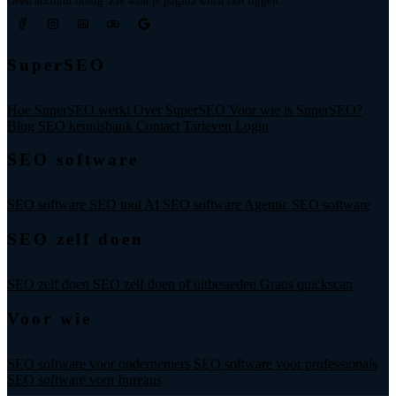
Geen account nodig. Zie waar je pagina winst laat liggen.
SuperSEO
Hoe SuperSEO werkt
Over SuperSEO
Voor wie is SuperSEO?
Blog
SEO kennisbank
Contact
Tarieven
Login
SEO software
SEO software
SEO tool
AI SEO software
Agentic SEO software
SEO zelf doen
SEO zelf doen
SEO zelf doen of uitbesteden
Gratis quickscan
Voor wie
SEO software voor ondernemers
SEO software voor professionals
SEO software voor bureaus