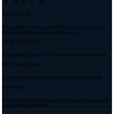
SuperSEO
Hoe SuperSEO werkt
Over SuperSEO
Voor wie is SuperSEO?
Blog
SEO kennisbank
Contact
Tarieven
Login
SEO software
SEO software
SEO tool
AI SEO software
Agentic SEO software
SEO zelf doen
SEO zelf doen
SEO zelf doen of uitbesteden
Gratis quickscan
Voor wie
SEO software voor ondernemers
SEO software voor professionals
SEO software voor bureaus