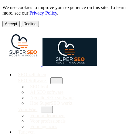
We use cookies to improve your experience on this site. To learn
more, see our
Privacy Policy
.
Accept
Decline
SEO zelf doen
SEO Software
SEO tool
AI SEO software
Agentic SEO software
Hoe SuperSEO werkt
Voor Wie
Voor ondernemers
Voor professionals
Voor agencies
Tarieven