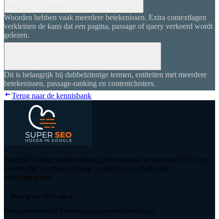
Waarom is contextual layer belangrijk?
Woorden hebben vaak meerdere betekenissen. Extra contextlagen
verkleinen de kans dat een pagina, passage of query verkeerd wordt
gelezen.
Wanneer gebruik je contextual layer in SEO?
Dit is belangrijk bij dubbelzinnige termen, entiteiten met meerdere
betekenissen, passage-ranking en contentclusters.
Terug naar de kennisbank
SuperSEO helpt ondernemers, professionals en bureaus SEO uit te
voeren met structuur, slimme workflows en duidelijke
vervolgstappen.
Start gratis SEO check
Geen account nodig. Zie waar je pagina winst laat liggen.