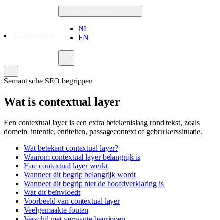
Change language
NL
NL
Gratis testen
EN
Semantische SEO begrippen
Wat is contextual layer
Een contextual layer is een extra betekenislaag rond tekst, zoals
domein, intentie, entiteiten, passagecontext of gebruikerssituatie.
Wat betekent contextual layer?
Waarom contextual layer belangrijk is
Hoe contextual layer werkt
Wanneer dit begrip belangrijk wordt
Wanneer dit begrip niet de hoofdverklaring is
Wat dit beïnvloedt
Voorbeeld van contextual layer
Veelgemaakte fouten
Verschil met verwante begrippen