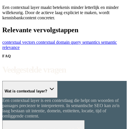
Een contextual layer maakt betekenis minder letterlijk en minder
willekeurig. Door de actieve laag expliciet te maken, wordt
kennisbankcontent concreter.
Relevante vervolgstappen
contextual vectors
contextual domain
query semantics
semantic
relevance
FAQ
Veelgestelde vragen
Wat is contextual layer?
Een contextual layer is een contextlaag die helpt om woorden of
passages preciezer te interpreteren. In semantische SEO kan zo'n
laag bestaan uit intentie, domein, entiteiten, locatie, tijd of
omliggende content.