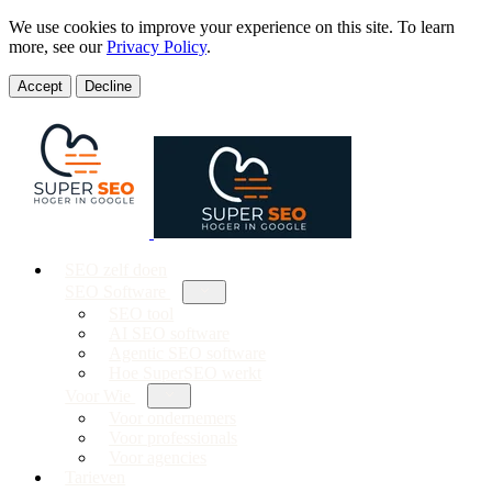
We use cookies to improve your experience on this site. To learn
more, see our
Privacy Policy
.
Accept
Decline
SEO zelf doen
SEO Software
SEO tool
AI SEO software
Agentic SEO software
Hoe SuperSEO werkt
Voor Wie
Voor ondernemers
Voor professionals
Voor agencies
Tarieven