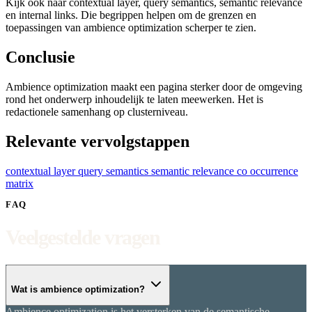
Kijk ook naar contextual layer, query semantics, semantic relevance
en internal links. Die begrippen helpen om de grenzen en
toepassingen van ambience optimization scherper te zien.
Conclusie
Ambience optimization maakt een pagina sterker door de omgeving
rond het onderwerp inhoudelijk te laten meewerken. Het is
redactionele samenhang op clusterniveau.
Relevante vervolgstappen
contextual layer
query semantics
semantic relevance
co occurrence
matrix
FAQ
Veelgestelde vragen
Wat is ambience optimization?
Ambience optimization is het versterken van de semantische