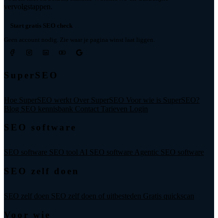
vervolgstappen.
Start gratis SEO check
Geen account nodig. Zie waar je pagina winst laat liggen.
SuperSEO
Hoe SuperSEO werkt
Over SuperSEO
Voor wie is SuperSEO?
Blog
SEO kennisbank
Contact
Tarieven
Login
SEO software
SEO software
SEO tool
AI SEO software
Agentic SEO software
SEO zelf doen
SEO zelf doen
SEO zelf doen of uitbesteden
Gratis quickscan
Voor wie