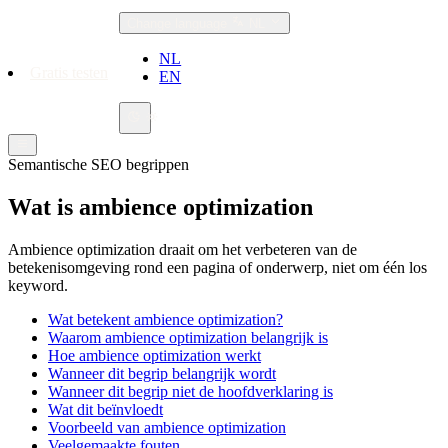
Change language
NL
NL
Gratis testen
EN
Semantische SEO begrippen
Wat is ambience optimization
Ambience optimization draait om het verbeteren van de
betekenisomgeving rond een pagina of onderwerp, niet om één los
keyword.
Wat betekent ambience optimization?
Waarom ambience optimization belangrijk is
Hoe ambience optimization werkt
Wanneer dit begrip belangrijk wordt
Wanneer dit begrip niet de hoofdverklaring is
Wat dit beïnvloedt
Voorbeeld van ambience optimization
Veelgemaakte fouten