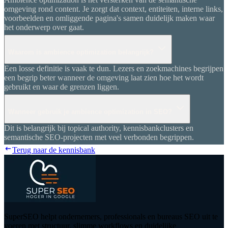
omgeving rond content. Je zorgt dat context, entiteiten, interne links,
voorbeelden en omliggende pagina's samen duidelijk maken waar
het onderwerp over gaat.
Waarom is ambience optimization belangrijk?
Een losse definitie is vaak te dun. Lezers en zoekmachines begrijpen
een begrip beter wanneer de omgeving laat zien hoe het wordt
gebruikt en waar de grenzen liggen.
Wanneer gebruik je ambience optimization in SEO?
Dit is belangrijk bij topical authority, kennisbankclusters en
semantische SEO-projecten met veel verbonden begrippen.
Terug naar de kennisbank
SuperSEO helpt ondernemers, professionals en bureaus SEO uit te
voeren met structuur, slimme workflows en duidelijke