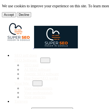
We use cookies to improve your experience on this site. To learn mor
Accept
Decline
SEO zelf doen
SEO Software
SEO tool
AI SEO software
Agentic SEO software
Hoe SuperSEO werkt
Voor Wie
Voor ondernemers
Voor professionals
Voor agencies
Tarieven