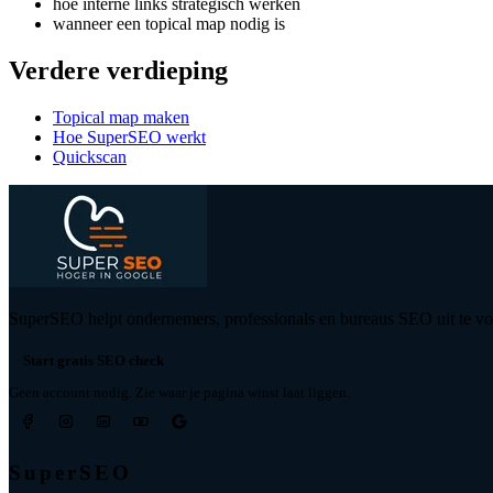
hoe interne links strategisch werken
wanneer een topical map nodig is
Verdere verdieping
Topical map maken
Hoe SuperSEO werkt
Quickscan
SuperSEO helpt ondernemers, professionals en bureaus SEO uit te voe
Start gratis SEO check
Geen account nodig. Zie waar je pagina winst laat liggen.
SuperSEO