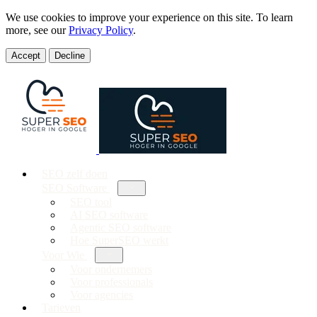
We use cookies to improve your experience on this site. To learn
more, see our
Privacy Policy
.
Accept
Decline
SEO zelf doen
SEO Software
SEO tool
AI SEO software
Agentic SEO software
Hoe SuperSEO werkt
Voor Wie
Voor ondernemers
Voor professionals
Voor agencies
Tarieven