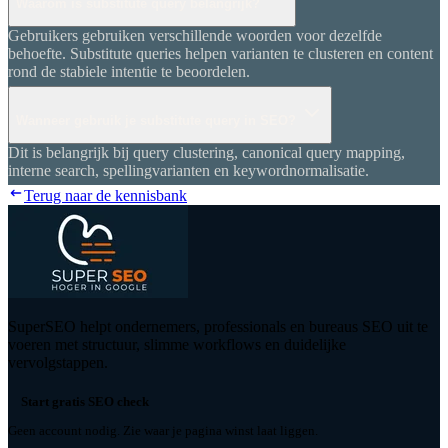
Waarom is substitute query belangrijk?
Gebruikers gebruiken verschillende woorden voor dezelfde
behoefte. Substitute queries helpen varianten te clusteren en content
rond de stabiele intentie te beoordelen.
Wanneer gebruik je substitute query in SEO?
Dit is belangrijk bij query clustering, canonical query mapping,
interne search, spellingvarianten en keywordnormalisatie.
Terug naar de kennisbank
SuperSEO helpt ondernemers, professionals en bureaus SEO uit te
voeren met structuur, slimme workflows en duidelijke
vervolgstappen.
Start gratis SEO check
Geen account nodig. Zie waar je pagina winst laat liggen.