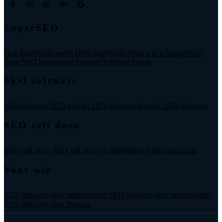
SuperSEO
Hoe SuperSEO werkt
Over SuperSEO
Voor wie is SuperSEO?
Blog
SEO kennisbank
Contact
Tarieven
Login
SEO software
SEO software
SEO tool
AI SEO software
Agentic SEO software
SEO zelf doen
SEO zelf doen
SEO zelf doen of uitbesteden
Gratis quickscan
Voor wie
SEO software voor ondernemers
SEO software voor professionals
SEO software voor bureaus