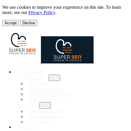
We use cookies to improve your experience on this site. To learn
more, see our
Privacy Policy
.
Accept
Decline
SEO zelf doen
SEO Software
SEO tool
AI SEO software
Agentic SEO software
Hoe SuperSEO werkt
Voor Wie
Voor ondernemers
Voor professionals
Voor agencies
Tarieven