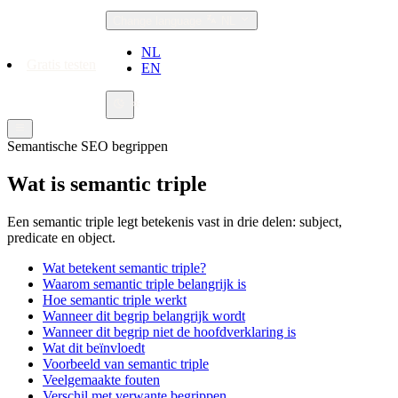
Change language
NL
NL
Gratis testen
EN
Semantische SEO begrippen
Wat is semantic triple
Een semantic triple legt betekenis vast in drie delen: subject,
predicate en object.
Wat betekent semantic triple?
Waarom semantic triple belangrijk is
Hoe semantic triple werkt
Wanneer dit begrip belangrijk wordt
Wanneer dit begrip niet de hoofdverklaring is
Wat dit beïnvloedt
Voorbeeld van semantic triple
Veelgemaakte fouten
Verschil met verwante begrippen