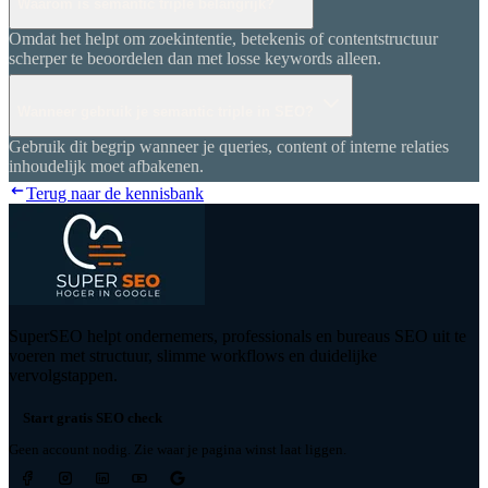
Waarom is semantic triple belangrijk?
Omdat het helpt om zoekintentie, betekenis of contentstructuur
scherper te beoordelen dan met losse keywords alleen.
Wanneer gebruik je semantic triple in SEO?
Gebruik dit begrip wanneer je queries, content of interne relaties
inhoudelijk moet afbakenen.
Terug naar de kennisbank
SuperSEO helpt ondernemers, professionals en bureaus SEO uit te
voeren met structuur, slimme workflows en duidelijke
vervolgstappen.
Start gratis SEO check
Geen account nodig. Zie waar je pagina winst laat liggen.