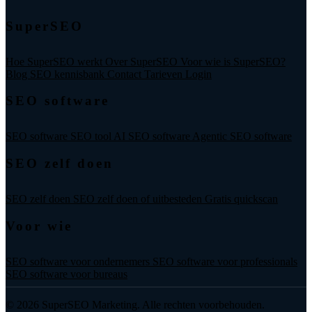
SuperSEO
Hoe SuperSEO werkt
Over SuperSEO
Voor wie is SuperSEO?
Blog
SEO kennisbank
Contact
Tarieven
Login
SEO software
SEO software
SEO tool
AI SEO software
Agentic SEO software
SEO zelf doen
SEO zelf doen
SEO zelf doen of uitbesteden
Gratis quickscan
Voor wie
SEO software voor ondernemers
SEO software voor professionals
SEO software voor bureaus
© 2026 SuperSEO Marketing. Alle rechten voorbehouden.