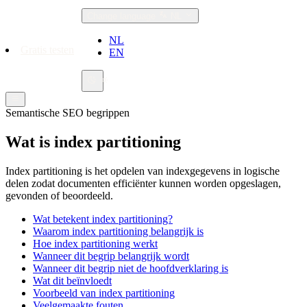
Change language
NL
NL
Gratis testen
EN
Semantische SEO begrippen
Wat is index partitioning
Index partitioning is het opdelen van indexgegevens in logische
delen zodat documenten efficiënter kunnen worden opgeslagen,
gevonden of beoordeeld.
Wat betekent index partitioning?
Waarom index partitioning belangrijk is
Hoe index partitioning werkt
Wanneer dit begrip belangrijk wordt
Wanneer dit begrip niet de hoofdverklaring is
Wat dit beïnvloedt
Voorbeeld van index partitioning
Veelgemaakte fouten