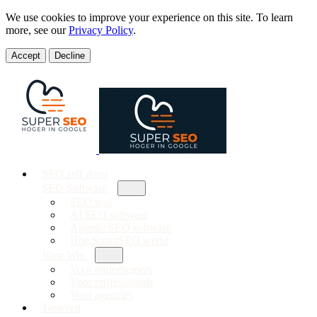
We use cookies to improve your experience on this site. To learn
more, see our
Privacy Policy
.
Accept
Decline
SEO zelf doen
SEO Software
SEO tool
AI SEO software
Agentic SEO software
Hoe SuperSEO werkt
Voor Wie
Voor ondernemers
Voor professionals
Voor agencies
Tarieven