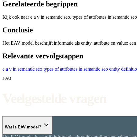
Gerelateerde begrippen
Kijk ook naar e a v in semantic seo, types of attributes in semantic se
Conclusie
Het EAV model beschrijft informatie als entity, attribute en value: ee
Relevante vervolgstappen
e a v in semantic seo
types of attributes in semantic seo
entity definiti
FAQ
Veelgestelde vragen
Wat is EAV model?
Het EAV model beschrijft informatie als entity, attribute en value: ee