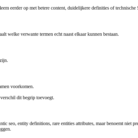
robleem eerder op met betere content, duidelijkere definities of technisc
bepaalt welke verwante termen echt naast elkaar kunnen bestaan.
zijn.
 samen voorkomen.
erschil dit begrip toevoegt.
ic seo, entity definitions, rare entities attributes, maar benoemt niet p
eggen.