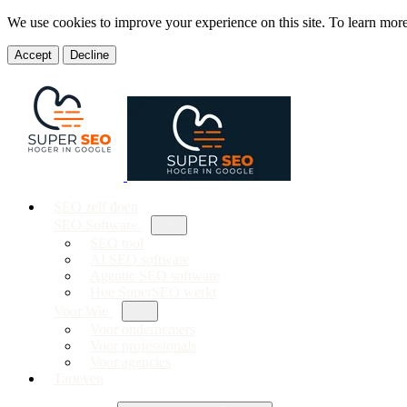
We use cookies to improve your experience on this site. To learn mor
Accept
Decline
SEO zelf doen
SEO Software
SEO tool
AI SEO software
Agentic SEO software
Hoe SuperSEO werkt
Voor Wie
Voor ondernemers
Voor professionals
Voor agencies
Tarieven