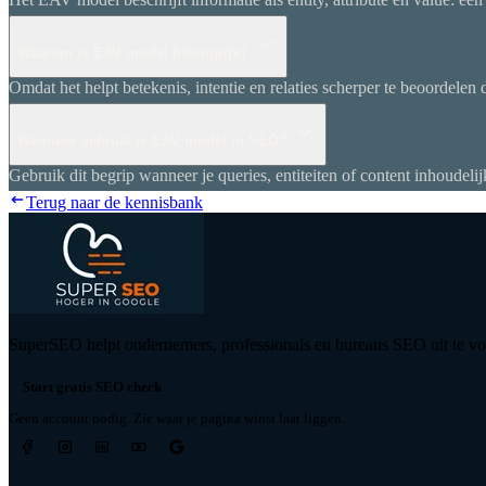
Waarom is EAV model belangrijk?
Omdat het helpt betekenis, intentie en relaties scherper te beoordelen
Wanneer gebruik je EAV model in SEO?
Gebruik dit begrip wanneer je queries, entiteiten of content inhoudeli
Terug naar de kennisbank
SuperSEO helpt ondernemers, professionals en bureaus SEO uit te voe
Start gratis SEO check
Geen account nodig. Zie waar je pagina winst laat liggen.