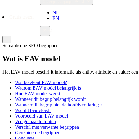
Change language
NL
NL
Gratis testen
EN
Semantische SEO begrippen
Wat is EAV model
Het EAV model beschrijft informatie als entity, attribute en value: ee
Wat betekent EAV model?
Waarom EAV model belangrijk is
Hoe EAV model werkt
Wanneer dit begrip belangrijk wordt
Wanneer dit begrip niet de hoofdverklaring is
Wat dit beïnvloedt
Voorbeeld van EAV model
Veelgemaakte fouten
Verschil met verwante begrippen
Gerelateerde begrippen
Conclusie