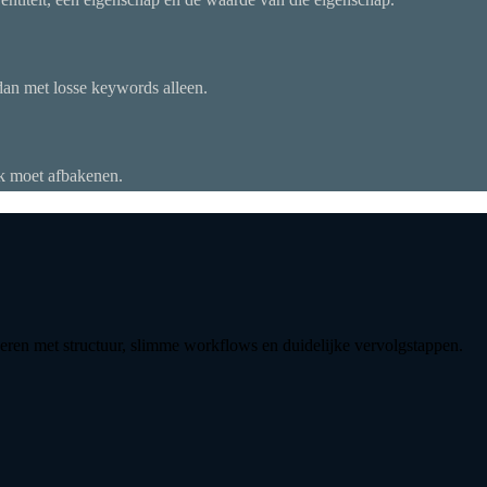
 dan met losse keywords alleen.
jk moet afbakenen.
ren met structuur, slimme workflows en duidelijke vervolgstappen.