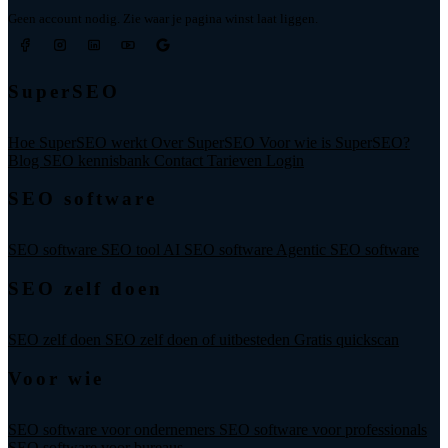
Geen account nodig. Zie waar je pagina winst laat liggen.
SuperSEO
Hoe SuperSEO werkt
Over SuperSEO
Voor wie is SuperSEO?
Blog
SEO kennisbank
Contact
Tarieven
Login
SEO software
SEO software
SEO tool
AI SEO software
Agentic SEO software
SEO zelf doen
SEO zelf doen
SEO zelf doen of uitbesteden
Gratis quickscan
Voor wie
SEO software voor ondernemers
SEO software voor professionals
SEO software voor bureaus