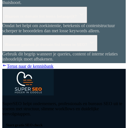
thuishoort.
Waarom is domain list terms belangrijk?
Omdat het helpt om zoekintentie, betekenis of contentstructuur
scherper te beoordelen dan met losse keywords alleen.
Wanneer gebruik je domain list terms in SEO?
Gebruik dit begrip wanneer je queries, content of interne relaties
inhoudelijk moet afbakenen.
Terug naar de kennisbank
SuperSEO helpt ondernemers, professionals en bureaus SEO uit te
voeren met structuur, slimme workflows en duidelijke
vervolgstappen.
Start gratis SEO check