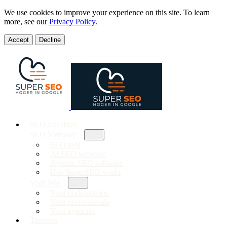
We use cookies to improve your experience on this site. To learn
more, see our
Privacy Policy
.
Accept
Decline
SEO zelf doen
SEO Software
SEO tool
AI SEO software
Agentic SEO software
Hoe SuperSEO werkt
Voor Wie
Voor ondernemers
Voor professionals
Voor agencies
Tarieven