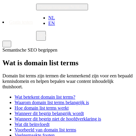
Change language
NL
NL
Gratis testen
EN
Semantische SEO begrippen
Wat is domain list terms
Domain list terms zijn termen die kenmerkend zijn voor een bepaald
kennisdomein en helpen bepalen waar content inhoudelijk
thuishoort.
Wat betekent domain list terms?
Waarom domain list terms belangrijk is
Hoe domain list terms werkt
Wanneer dit begrip belangrijk wordt
Wanneer dit begrip niet de hoofdverklaring is
Wat dit beïnvloedt
Voorbeeld van domain list terms
Veelgemaakte fouten